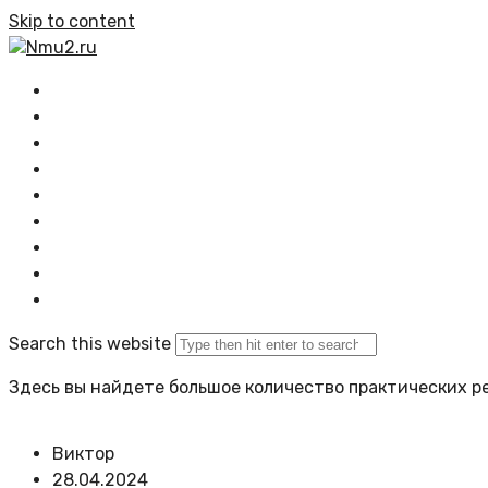
Skip to content
Nmu2.ru
Главная
Все статьи
Растения
Озеленение
Композиции
Проектирование
Задать вопрос
Политика сайта
Search this website
Здесь вы найдете большое количество практических ре
Виктор
28.04.2024