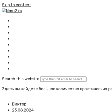
Skip to content
Nmu2.ru
Главная
Все статьи
Растения
Озеленение
Композиции
Проектирование
Задать вопрос
Политика сайта
Search this website
Здесь вы найдете большое количество практических ре
Виктор
23.08.2024