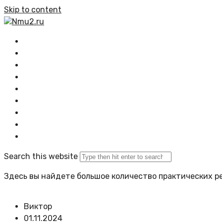
Skip to content
Nmu2.ru
Главная
Все статьи
Растения
Озеленение
Композиции
Проектирование
Задать вопрос
Политика сайта
Search this website
Здесь вы найдете большое количество практических ре
Виктор
01.11.2024