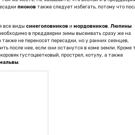
ресадки
пионов
также следует избегать, потому что пос
я все виды
синеголовников
и
мордовников
.
Люпины
 необходимо в преддверии зимы высеивать сразу же на
 также не переносят пересадки, но у ранних сеянцев,
ть после нее, если они останутся в коме земли. Кроме т
коровяк густоцветковый, прострел, котулу, а также
мальвы
.