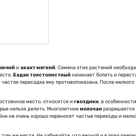
лючий
и
акант мягкий
. Семена этих растений необход
есто.
Бадан толстолистный
начинает болеть и перест
у частая пересадка ему противопоказана. После мелкого
постоянное место, относятся и
гвоздики
, в особенност
орые нельзя делить. Многолетние
молочаи
разрешается
Они не очень хорошо переносят частые переезды и мелк
том же месте. Не забывайте, что весной и в преддвери