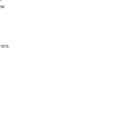
ле
ого,