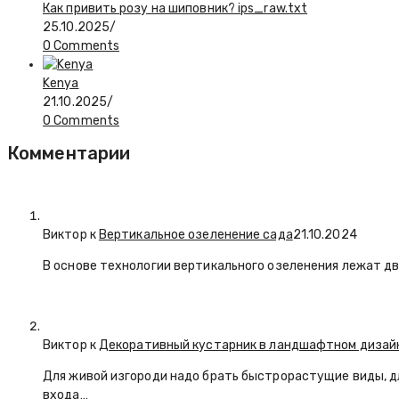
Как привить розу на шиповник? ips_raw.txt
25.10.2025
/
0 Comments
Kenya
21.10.2025
/
0 Comments
Комментарии
Виктор к
Вертикальное озеленение сада
21.10.2024
В основе технологии вертикального озеленения лежат дв
Виктор к
Декоративный кустарник в ландшафтном дизай
Для живой изгороди надо брать быстрорастущие виды, д
входа…