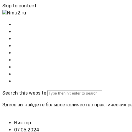
Skip to content
Nmu2.ru
Главная
Все статьи
Растения
Озеленение
Композиции
Проектирование
Задать вопрос
Политика сайта
Search this website
Здесь вы найдете большое количество практических ре
Виктор
07.05.2024